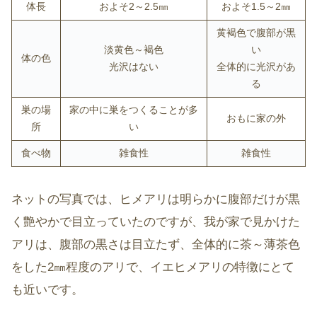
体長
およそ2～2.5㎜
およそ1.5～2㎜
黄褐色で腹部が黒
淡黄色～褐色
い
体の色
光沢はない
全体的に光沢があ
る
巣の場
家の中に巣をつくることが多
おもに家の外
所
い
食べ物
雑食性
雑食性
ネットの写真では、ヒメアリは明らかに腹部だけが黒
く艶やかで目立っていたのですが、我が家で見かけた
アリは、腹部の黒さは目立たず、全体的に茶～薄茶色
をした2㎜程度のアリで、イエヒメアリの特徴にとて
も近いです。